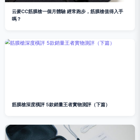
云麥CC筋膜槍一個月體驗 經常跑步，筋膜槍值得入手
嗎？
筋膜槍深度橫評 5款銷量王者實物測評（下篇）