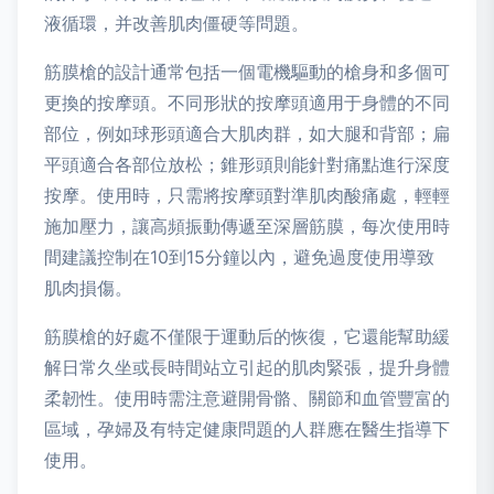
液循環，并改善肌肉僵硬等問題。
筋膜槍的設計通常包括一個電機驅動的槍身和多個可
更換的按摩頭。不同形狀的按摩頭適用于身體的不同
部位，例如球形頭適合大肌肉群，如大腿和背部；扁
平頭適合各部位放松；錐形頭則能針對痛點進行深度
按摩。使用時，只需將按摩頭對準肌肉酸痛處，輕輕
施加壓力，讓高頻振動傳遞至深層筋膜，每次使用時
間建議控制在10到15分鐘以內，避免過度使用導致
肌肉損傷。
筋膜槍的好處不僅限于運動后的恢復，它還能幫助緩
解日常久坐或長時間站立引起的肌肉緊張，提升身體
柔韌性。使用時需注意避開骨骼、關節和血管豐富的
區域，孕婦及有特定健康問題的人群應在醫生指導下
使用。