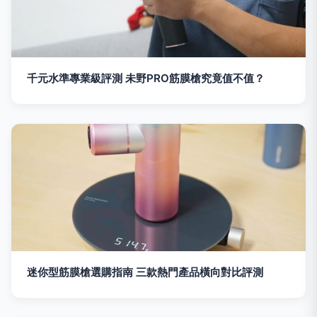
千元水準專業級評測 未野PRO筋膜槍究竟值不值？
迷你型筋膜槍選購指南 三款熱門產品橫向對比評測