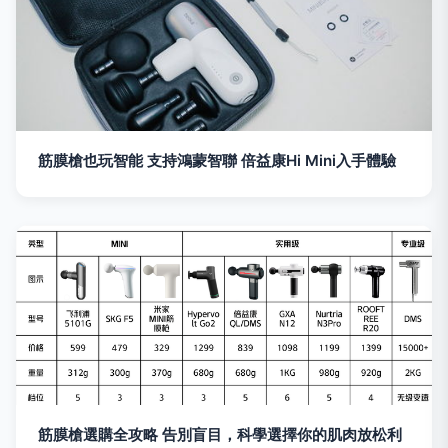
筋膜槍也玩智能 支持鴻蒙智聯 倍益康Hi Mini入手體驗
筋膜槍選購全攻略 告別盲目，科學選擇你的肌肉放松利