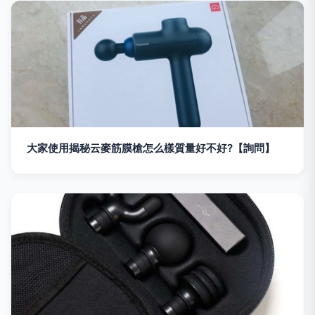
大家使用揭秘云麥筋膜槍怎么樣質量好不好?【詢問】