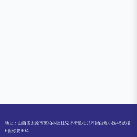
地址：山西省太原市萬柏林區杜兒坪街道杜兒坪街白煜小區45號樓
6但你要604